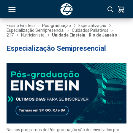
Ensino Einstein
Pós-graduação
Especialização
Especialização Semipresencial
Cuidados Paliativos
217
Nutricionista
Unidade Einstein - Rio de Janeiro
RSO
Especialização Semipresencial
TIVAS
S
IN
ONAL
 MBA
Nossos programas de Pós-graduação são desenvolvidos por
NTRO