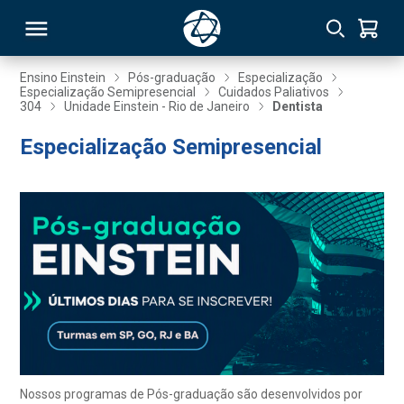
Ensino Einstein
Pós-graduação
Especialização
Especialização Semipresencial
Cuidados Paliativos
304
Unidade Einstein - Rio de Janeiro
Dentista
RSO
Especialização Semipresencial
TIVAS
S
IN
ONAL
 MBA
Nossos programas de Pós-graduação são desenvolvidos por
NTRO