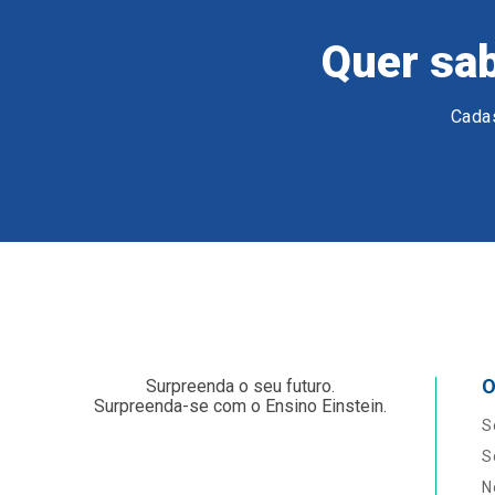
Quer sab
Cadas
O
Surpreenda o seu futuro.
Surpreenda-se com o Ensino Einstein.
S
S
N