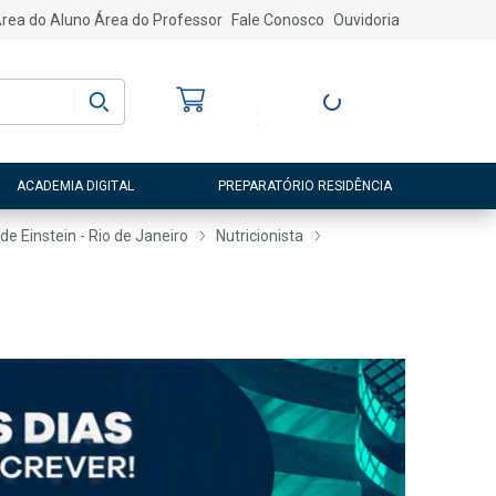
rea do Aluno
Área do Professor
Fale Conosco
Ouvidoria
Bem-vindo
(a)
Entre ou Cadastre-
se
ACADEMIA DIGITAL
PREPARATÓRIO RESIDÊNCIA
de Einstein - Rio de Janeiro
Nutricionista