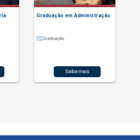
ria
Graduação em Administração
Gr
Graduação
Saiba mais