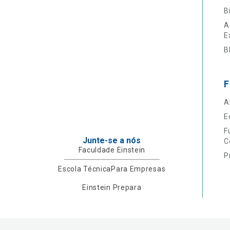
B
A
E
B
F
A
E
F
Junte-se a nós
C
Faculdade Einstein
P
Escola Técnica
Para Empresas
Einstein Prepara