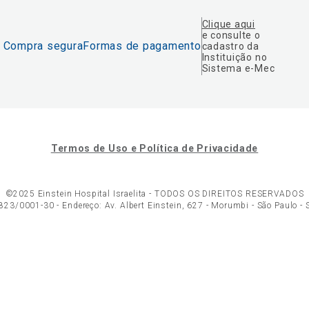
Clique aqui
e consulte o
Compra segura
Formas de pagamento
cadastro da
Instituição no
Sistema e-Mec
Termos de Uso e Política de Privacidade
©2025 Einstein Hospital Israelita -
TODOS OS DIREITOS RESERVADOS
23/0001-30 - Endereço: Av. Albert Einstein, 627 - Morumbi - São Paulo -