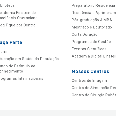
iblioteca
Preparatório Residência
cademia Einstein de
Residência e Aprimora
xcelência Operacional
Pós-graduação & MBA
log Fique por Dentro
Mestrado e Doutorado
Curta Duração
aça Parte
Programas de Gestão
Eventos Científicos
lumni
Academia Digital Einstei
ducação em Saúde da População
undo de Estímulo ao
Nossos Centros
onhecimento
rogramas Internacionais
Centros de Imagem
Centro de Simulação Rea
Centro de Cirurgia Robót