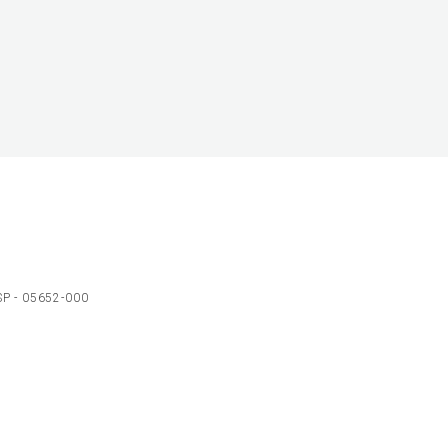
 SP - 05652-000
Ol