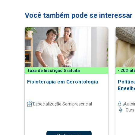
Você também pode se interessar
Taxa de Inscrição Gratuita
- 20% at
Fisioterapia em Gerontologia
Polític
Envelh
Especialização Semipresencial
Autoi
Curs