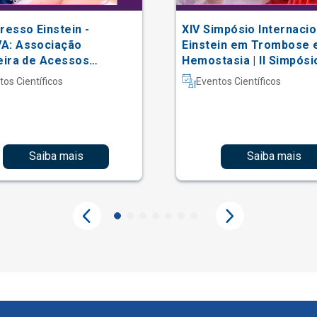
resso Einstein -
XIV Simpósio Internacio
A: Associação
Einstein em Trombose 
eira de Acessos
Hemostasia | II Simpósi
lares
Hematologia Laboratori
tos Científicos
Eventos Científicos
Saiba mais
Saiba mais