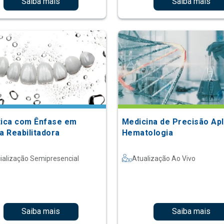
Saiba mais
Saiba mais
tica com Ênfase em
Medicina de Precisão Apl
a Reabilitadora
Hematologia
ialização Semipresencial
Atualização Ao Vivo
Saiba mais
Saiba mais