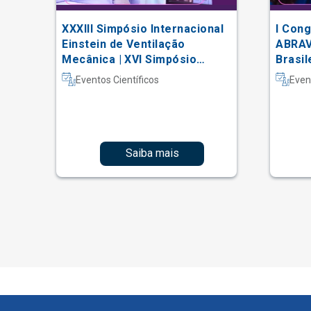
 da
XXXIII Simpósio Internacional
I Cong
Einstein de Ventilação
ABRAV
Mecânica | XVI Simpósio
Brasil
Internacional Einstein de
Vascu
Eventos Científicos
Even
Fisioterapia em Terapia
Intensiva
Saiba mais