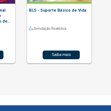
nal
BLS - Suporte Básico de Vida
XV
e
Ei
o de
So
al
Simulação Realística
Saiba mais