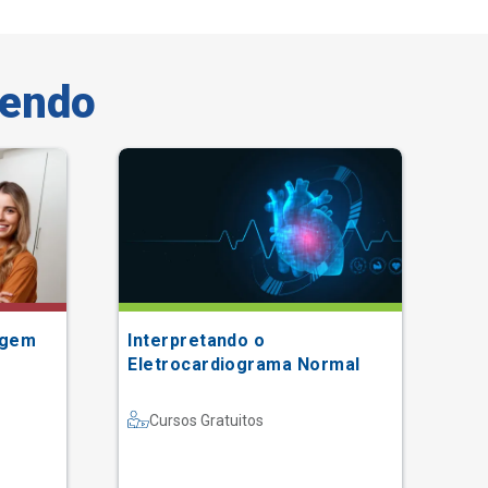
vendo
agem
Interpretando o
Gr
Eletrocardiograma Normal
Cursos Gratuitos