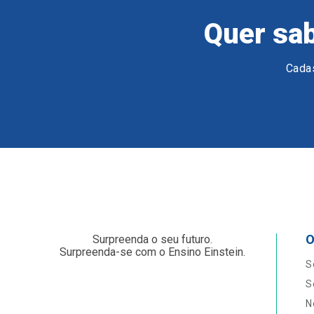
Quer sab
Cadas
O
Surpreenda o seu futuro.
Surpreenda-se com o Ensino Einstein.
S
S
N