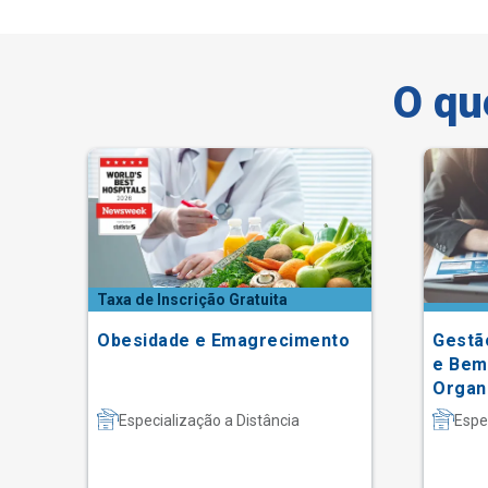
O qu
Taxa de Inscrição Gratuita
ada
Obesidade e Emagrecimento
Gestã
e Bem
Organ
Especialização a Distância
Espe