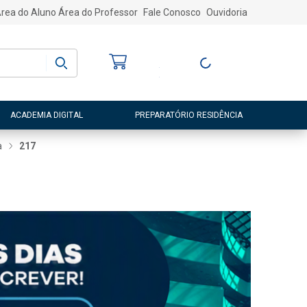
rea do Aluno
Área do Professor
Fale Conosco
Ouvidoria
Bem-vindo
(a)
Entre ou Cadastre-
se
ACADEMIA DIGITAL
PREPARATÓRIO RESIDÊNCIA
a
217