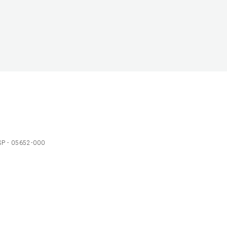
 SP - 05652-000
Ol
C