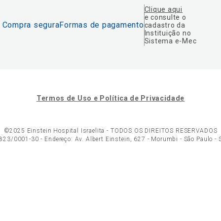
Clique aqui
e consulte o
Compra segura
Formas de pagamento
cadastro da
Instituição no
Sistema e-Mec
Termos de Uso e Política de Privacidade
©2025 Einstein Hospital Israelita -
TODOS OS DIREITOS RESERVADOS
23/0001-30 - Endereço: Av. Albert Einstein, 627 - Morumbi - São Paulo -