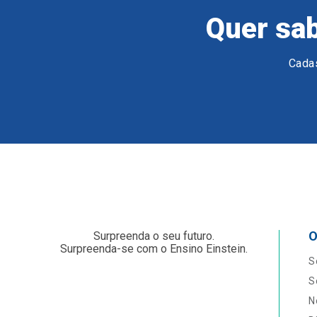
Quer sab
Cadas
O
Surpreenda o seu futuro.
Surpreenda-se com o Ensino Einstein.
S
S
N