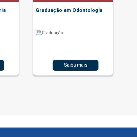
ria
Graduação em Odontologia
Gr
Graduação
Saiba mais