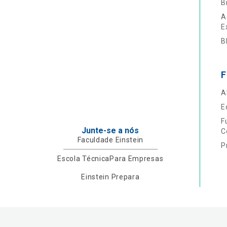
B
A
E
B
F
A
E
F
Junte-se a nós
C
Faculdade Einstein
P
Escola Técnica
Para Empresas
Einstein Prepara