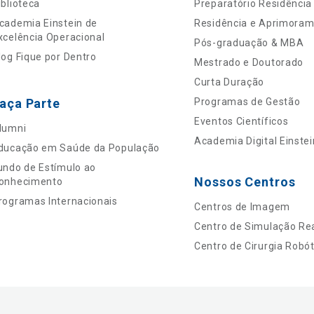
iblioteca
Preparatório Residência
cademia Einstein de
Residência e Aprimora
xcelência Operacional
Pós-graduação & MBA
log Fique por Dentro
Mestrado e Doutorado
Curta Duração
aça Parte
Programas de Gestão
Eventos Científicos
lumni
Academia Digital Einstei
ducação em Saúde da População
undo de Estímulo ao
Nossos Centros
onhecimento
rogramas Internacionais
Centros de Imagem
Centro de Simulação Rea
Centro de Cirurgia Robót