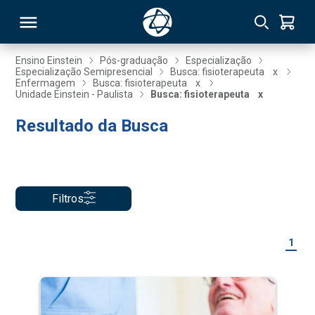
Ensino Einstein
Pós-graduação
Especialização
Especialização Semipresencial
Busca: fisioterapeuta
x
Enfermagem
Busca: fisioterapeuta
x
RSO
Unidade Einstein - Paulista
Busca: fisioterapeuta
x
Resultado da Busca
TIVAS
S
IN
ONAL
Filtros
1
 MBA
NTRO