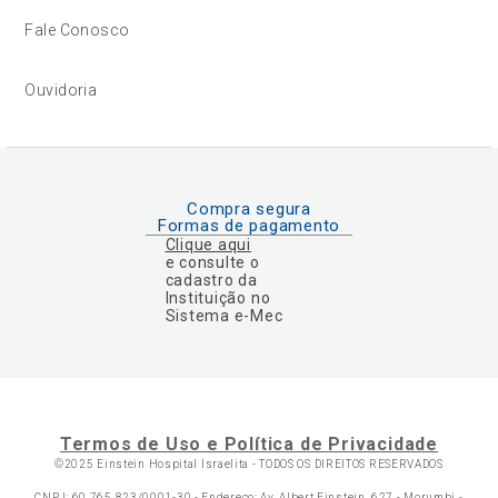
Fale Conosco
Ouvidoria
Compra segura
Formas de pagamento
Clique aqui
e consulte o
cadastro da
Instituição no
Sistema e-Mec
Termos de Uso e Política de Privacidade
©2025 Einstein Hospital Israelita -
TODOS OS DIREITOS RESERVADOS
CNPJ: 60.765.823/0001-30 - Endereço: Av. Albert Einstein, 627 - Morumbi -