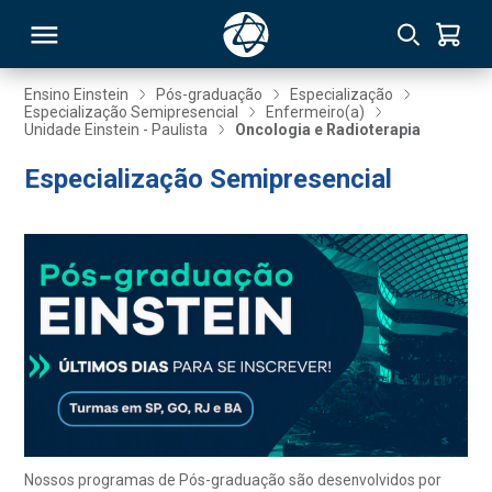
Ensino Einstein
Pós-graduação
Especialização
Especialização Semipresencial
Enfermeiro(a)
Unidade Einstein - Paulista
Oncologia e Radioterapia
RSO
Especialização Semipresencial
TIVAS
S
IN
ONAL
 MBA
Nossos programas de Pós-graduação são desenvolvidos por
NTRO