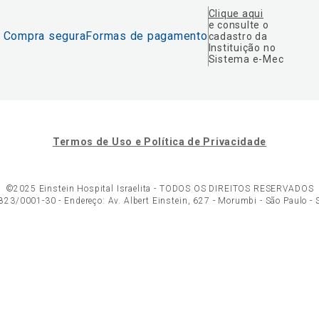
Clique aqui
e consulte o
Compra segura
Formas de pagamento
cadastro da
Instituição no
Sistema e-Mec
Termos de Uso e Política de Privacidade
©2025 Einstein Hospital Israelita -
TODOS OS DIREITOS RESERVADOS
23/0001-30 - Endereço: Av. Albert Einstein, 627 - Morumbi - São Paulo -