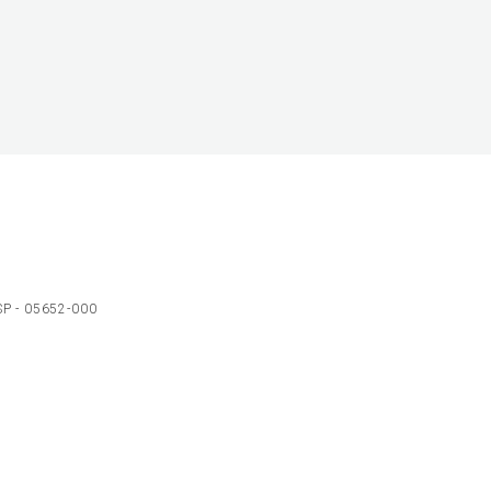
 SP - 05652-000
Ol
C