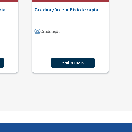
ria
Graduação em Fisioterapia
Gr
Graduação
Saiba mais