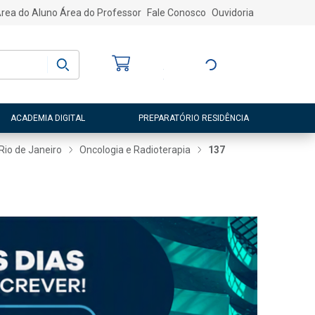
rea do Aluno
Área do Professor
Fale Conosco
Ouvidoria
Bem-vindo
(a)
Entre ou Cadastre-
se
ACADEMIA DIGITAL
PREPARATÓRIO RESIDÊNCIA
 Rio de Janeiro
Oncologia e Radioterapia
137