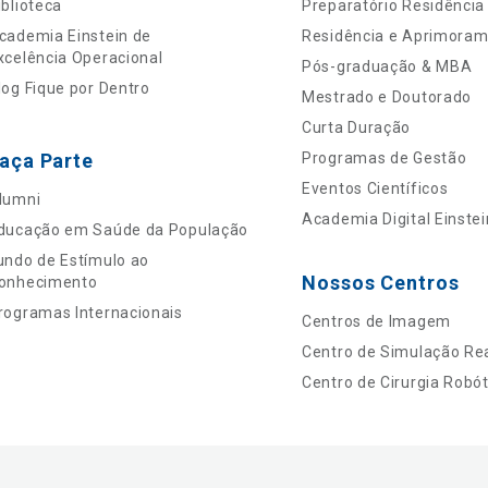
iblioteca
Preparatório Residência
cademia Einstein de
Residência e Aprimora
xcelência Operacional
Pós-graduação & MBA
log Fique por Dentro
Mestrado e Doutorado
Curta Duração
aça Parte
Programas de Gestão
Eventos Científicos
lumni
Academia Digital Einstei
ducação em Saúde da População
undo de Estímulo ao
Nossos Centros
onhecimento
rogramas Internacionais
Centros de Imagem
Centro de Simulação Rea
Centro de Cirurgia Robót