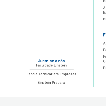
B
A
E
B
F
A
E
F
Junte-se a nós
C
Faculdade Einstein
P
Escola Técnica
Para Empresas
Einstein Prepara