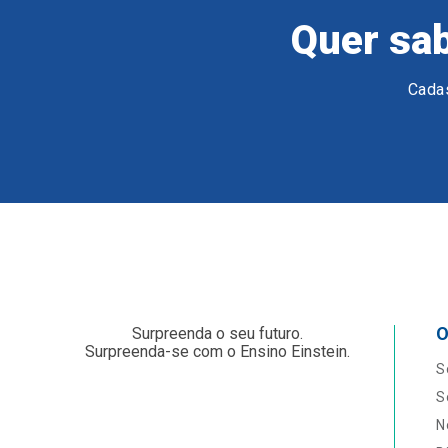
Quer sab
Cadas
O
Surpreenda o seu futuro.
Surpreenda-se com o Ensino Einstein.
S
S
N