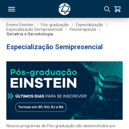
Ensino Einstein
Pós-graduação
Especialização
Especialização Semipresencial
Fisioterapeuta
Geriatria e Gerontologia
RSO
Especialização Semipresencial
TIVAS
S
IN
ONAL
 MBA
Nossos programas de Pós-graduação são desenvolvidos por
NTRO