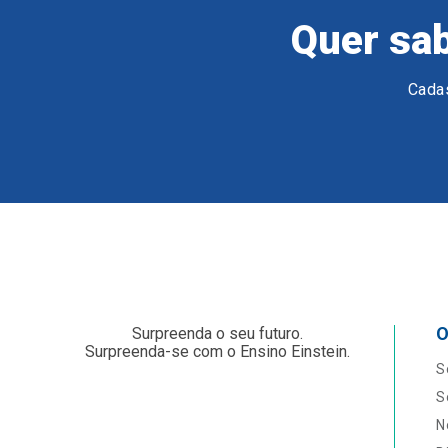
Quer sab
Cadas
O
Surpreenda o seu futuro.
Surpreenda-se com o Ensino Einstein.
S
S
N