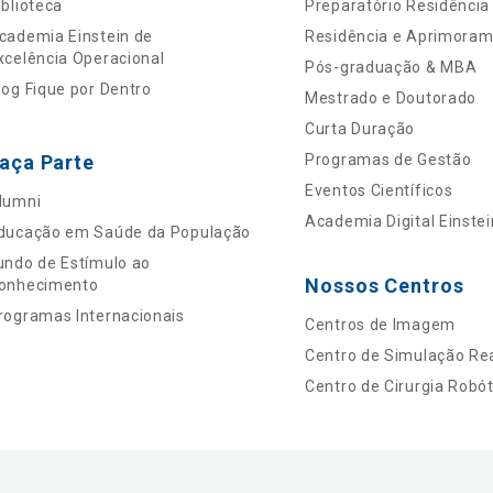
iblioteca
Preparatório Residência
cademia Einstein de
Residência e Aprimora
xcelência Operacional
Pós-graduação & MBA
log Fique por Dentro
Mestrado e Doutorado
Curta Duração
aça Parte
Programas de Gestão
Eventos Científicos
lumni
Academia Digital Einstei
ducação em Saúde da População
undo de Estímulo ao
Nossos Centros
onhecimento
rogramas Internacionais
Centros de Imagem
Centro de Simulação Rea
Centro de Cirurgia Robót