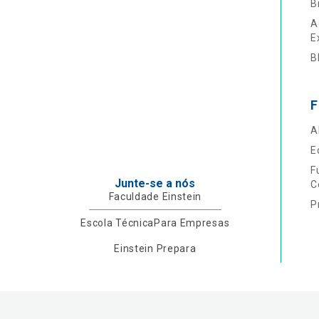
B
A
E
B
F
A
E
F
Junte-se a nós
C
Faculdade Einstein
P
Escola Técnica
Para Empresas
Einstein Prepara