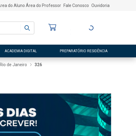
rea do Aluno
Área do Professor
Fale Conosco
Ouvidoria
Bem-vindo
(a)
Entre ou Cadastre-
se
ACADEMIA DIGITAL
PREPARATÓRIO RESIDÊNCIA
 Rio de Janeiro
326