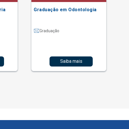
ria
Graduação em Odontologia
Gr
Graduação
Saiba mais