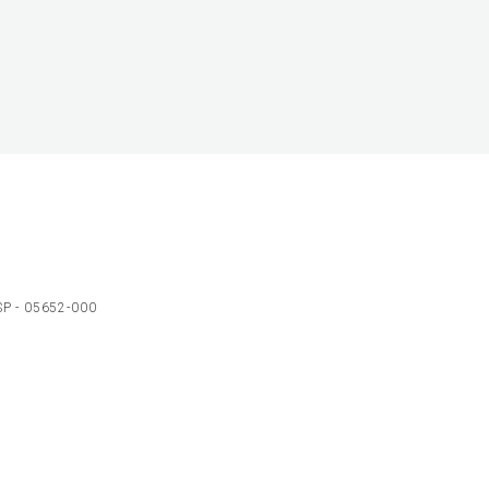
 SP - 05652-000
Ol
C