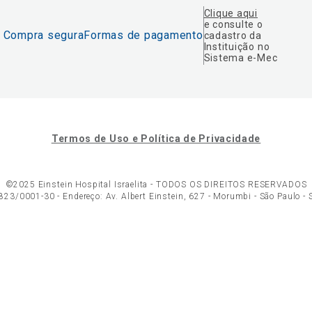
Clique aqui
e consulte o
Compra segura
Formas de pagamento
cadastro da
Instituição no
Sistema e-Mec
Termos de Uso e Política de Privacidade
©2025 Einstein Hospital Israelita -
TODOS OS DIREITOS RESERVADOS
23/0001-30 - Endereço: Av. Albert Einstein, 627 - Morumbi - São Paulo -