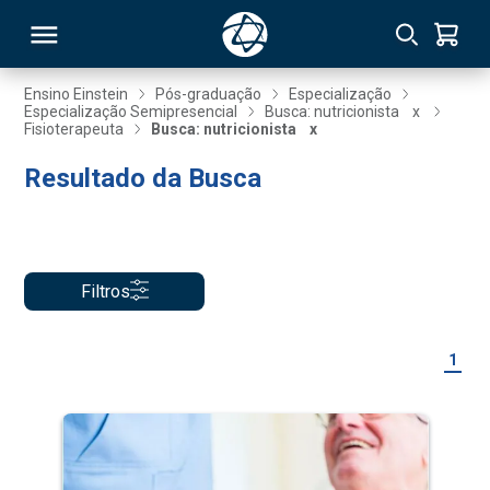
Ensino Einstein
Pós-graduação
Especialização
Especialização Semipresencial
Busca: nutricionista
x
Fisioterapeuta
Busca: nutricionista
x
RSO
Resultado da Busca
TIVAS
S
IN
Filtros
ONAL
1
 MBA
NTRO