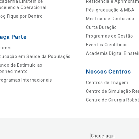
cademia Einstein de
Residência e Aprimora
xcelência Operacional
Pós-graduação & MBA
log Fique por Dentro
Mestrado e Doutorado
Curta Duração
aça Parte
Programas de Gestão
Eventos Científicos
lumni
Academia Digital Einstei
ducação em Saúde da População
undo de Estímulo ao
Nossos Centros
onhecimento
rogramas Internacionais
Centros de Imagem
Centro de Simulação Rea
Centro de Cirurgia Robót
Clique aqui