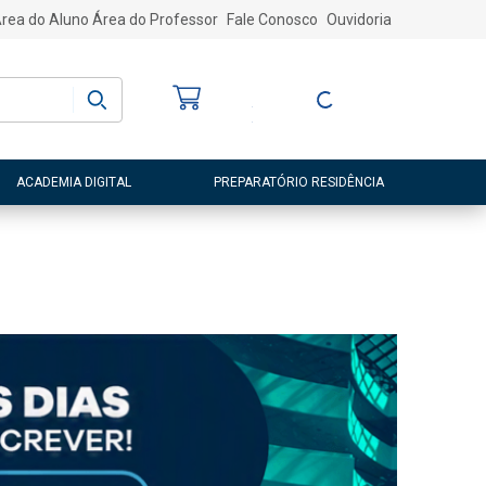
rea do Aluno
Área do Professor
Fale Conosco
Ouvidoria
Bem-vindo
(a)
Entre ou Cadastre-
se
ACADEMIA DIGITAL
PREPARATÓRIO RESIDÊNCIA