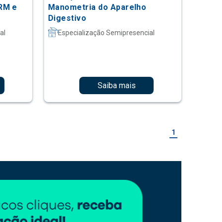
RM e
Manometria do Aparelho
Digestivo
al
Especialização Semipresencial
Saiba mais
1