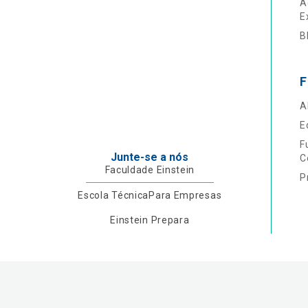
A
E
B
F
A
E
F
Junte-se a nós
C
Faculdade Einstein
P
Escola Técnica
Para Empresas
Einstein Prepara