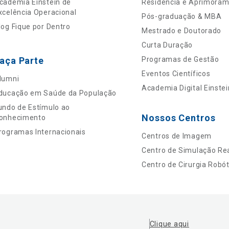
cademia Einstein de
Residência e Aprimora
xcelência Operacional
Pós-graduação & MBA
log Fique por Dentro
Mestrado e Doutorado
Curta Duração
aça Parte
Programas de Gestão
Eventos Científicos
lumni
Academia Digital Einstei
ducação em Saúde da População
undo de Estímulo ao
Nossos Centros
onhecimento
rogramas Internacionais
Centros de Imagem
Centro de Simulação Rea
Centro de Cirurgia Robót
Clique aqui