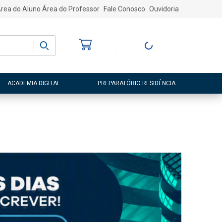
rea do Aluno
Área do Professor
Fale Conosco
Ouvidoria
Bem-vindo
(a)
Entre ou Cadastre-
se
ACADEMIA DIGITAL
PREPARATÓRIO RESIDÊNCIA