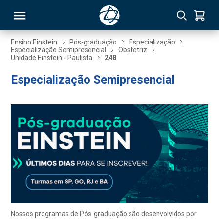
Ensino Einstein
Pós-graduação
Especialização
Especialização Semipresencial
Obstetriz
Unidade Einstein - Paulista
248
RSO
Especialização Semipresencial
TIVAS
S
IN
ONAL
 MBA
Nossos programas de Pós-graduação são desenvolvidos por
NTRO