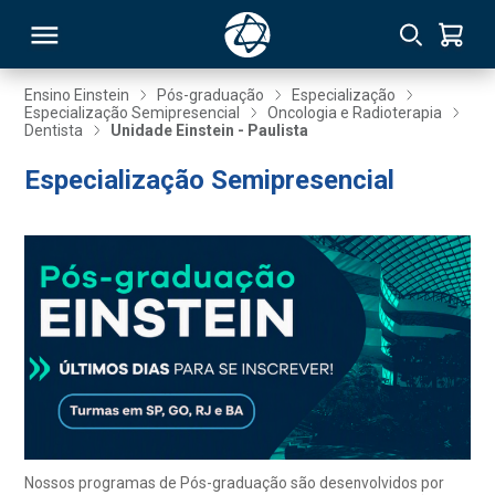
Ensino Einstein
Pós-graduação
Especialização
Especialização Semipresencial
Oncologia e Radioterapia
Dentista
Unidade Einstein - Paulista
RSO
Especialização Semipresencial
TIVAS
S
IN
ONAL
 MBA
Nossos programas de Pós-graduação são desenvolvidos por
NTRO