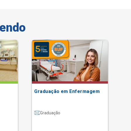
vendo
Graduação em Enfermagem
Ci
Av
em
Graduação