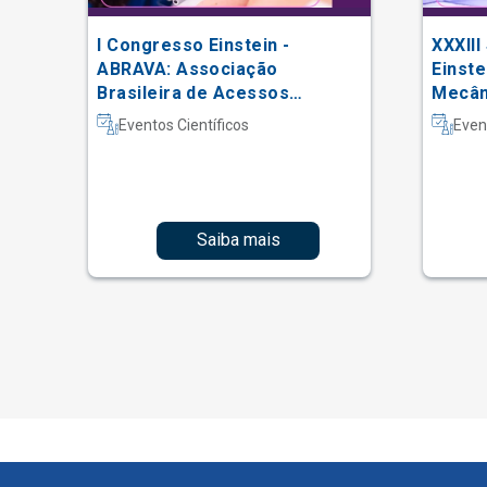
 da
I Congresso Einstein -
XXXIII
ABRAVA: Associação
Einste
Brasileira de Acessos
Mecâni
Vasculares
Intern
Eventos Científicos
Even
Fisiot
Intens
Saiba mais