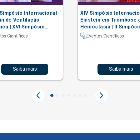
 Simpósio Internacional
XIV Simpósio Internacio
in de Ventilação
Einstein em Trombose 
ca | XVI Simpósio
Hemostasia | II Simpósi
acional Einstein de
Hematologia Laboratori
tos Científicos
Eventos Científicos
erapia em Terapia
iva
Saiba mais
Saiba mais