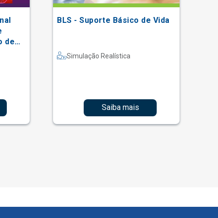
nal
BLS - Suporte Básico de Vida
XV
e
Ei
o de
So
al
Simulação Realística
Saiba mais