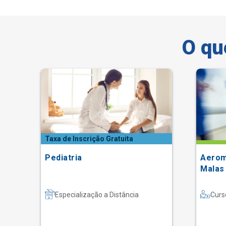
O qu
Taxa de Inscrição Gratuita
Pediatria
Aerom
Malas
Especialização a Distância
Curs