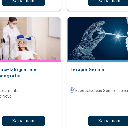
Saiba mais
Saiba mais
encefalografia e
Terapia Gênica
onografia
moramento
Especialização Semipresenci
o Novo
Saiba mais
Saiba mais