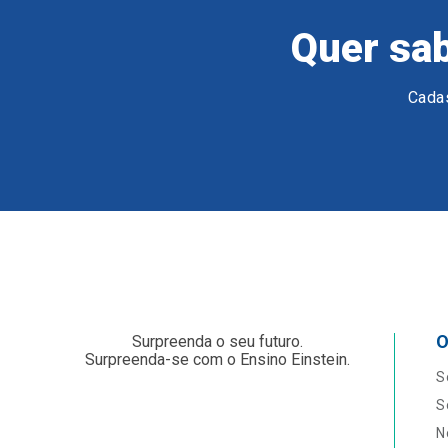
Quer sab
Cadas
O
Surpreenda o seu futuro.
Surpreenda-se com o Ensino Einstein.
S
S
N