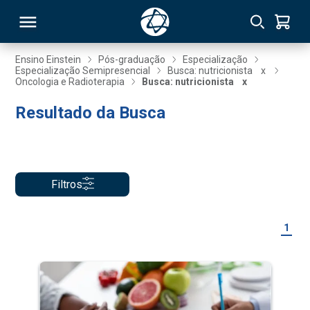
Ensino Einstein
Pós-graduação
Especialização
Especialização Semipresencial
Busca: nutricionista
x
Oncologia e Radioterapia
Busca: nutricionista
x
RSO
Resultado da Busca
TIVAS
S
IN
Filtros
ONAL
1
 MBA
NTRO