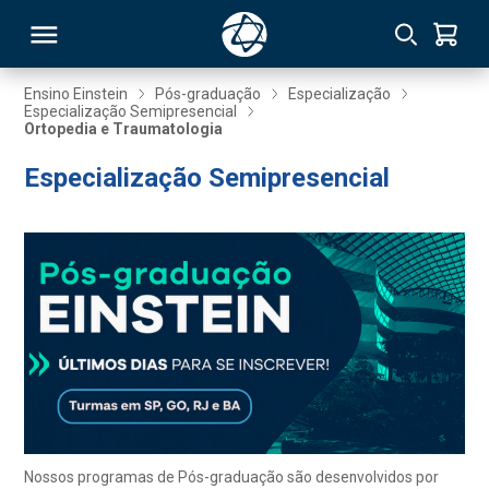
Ensino Einstein
Pós-graduação
Especialização
Especialização Semipresencial
Ortopedia e Traumatologia
RSO
Especialização Semipresencial
TIVAS
S
IN
ONAL
 MBA
Nossos programas de Pós-graduação são desenvolvidos por
NTRO