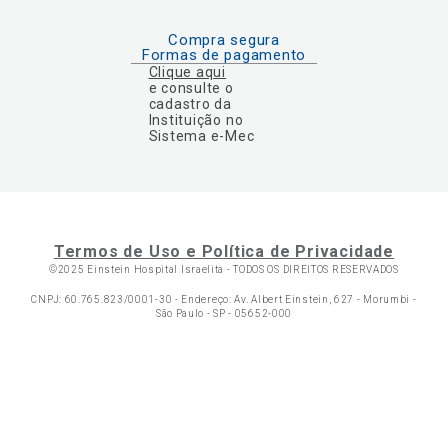
Compra segura
Formas de pagamento
Clique aqui
e consulte o
cadastro da
Instituição no
Sistema e-Mec
Termos de Uso e Política de Privacidade
©2025 Einstein Hospital Israelita -
TODOS OS DIREITOS RESERVADOS
CNPJ: 60.765.823/0001-30 - Endereço: Av. Albert Einstein, 627 - Morumbi -
São Paulo - SP - 05652-000
Ol