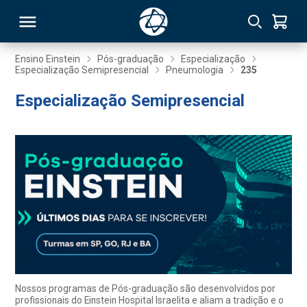
Ensino Einstein
Pós-graduação
Especialização
Especialização Semipresencial
Pneumologia
235
RSO
Especialização Semipresencial
TIVAS
S
IN
ONAL
 MBA
Nossos programas de Pós-graduação são desenvolvidos por
profissionais do Einstein Hospital Israelita e aliam a tradição e o
NTRO