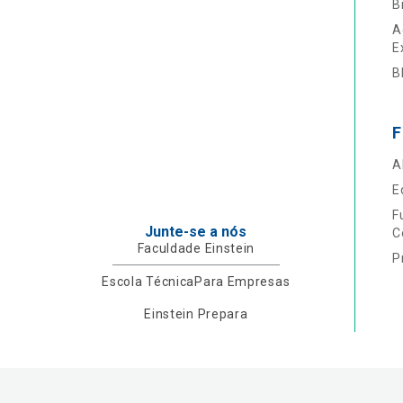
B
A
E
B
F
A
E
F
Junte-se a nós
C
Faculdade Einstein
P
Escola Técnica
Para Empresas
Einstein Prepara