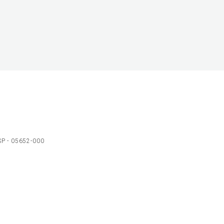
 SP - 05652-000
Ol
C