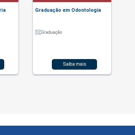
ria
Graduação em Odontologia
Gr
Graduação
Saiba mais