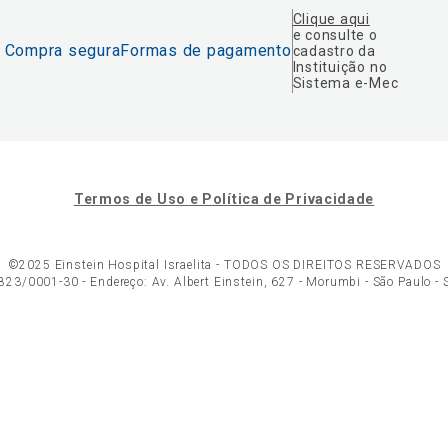
Clique aqui
e consulte o
Compra segura
Formas de pagamento
cadastro da
Instituição no
Sistema e-Mec
Termos de Uso e Política de Privacidade
©2025 Einstein Hospital Israelita -
TODOS OS DIREITOS RESERVADOS
23/0001-30 - Endereço: Av. Albert Einstein, 627 - Morumbi - São Paulo -