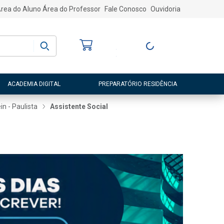
rea do Aluno
Área do Professor
Fale Conosco
Ouvidoria
Bem-vindo
(a)
Entre ou Cadastre-
se
ACADEMIA DIGITAL
PREPARATÓRIO RESIDÊNCIA
in - Paulista
Assistente Social