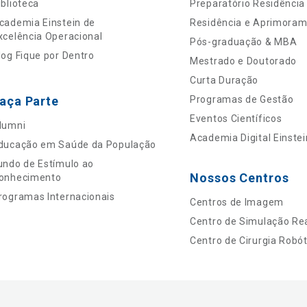
iblioteca
Preparatório Residência
cademia Einstein de
Residência e Aprimora
xcelência Operacional
Pós-graduação & MBA
log Fique por Dentro
Mestrado e Doutorado
Curta Duração
aça Parte
Programas de Gestão
Eventos Científicos
lumni
Academia Digital Einstei
ducação em Saúde da População
undo de Estímulo ao
Nossos Centros
onhecimento
rogramas Internacionais
Centros de Imagem
Centro de Simulação Rea
Centro de Cirurgia Robót