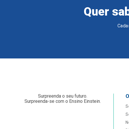
Quer sab
Cadas
O
Surpreenda o seu futuro.
Surpreenda-se com o Ensino Einstein.
S
S
N