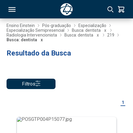
Ensino Einstein
Pós-graduação
Especialização
Especialização Semipresencial
Busca: dentista
x
Radiologia Intervencionista
Busca: dentista
x
219
RSO
Busca: dentista
x
Resultado da Busca
TIVAS
S
IN
ONAL
Filtros
1
 MBA
NTRO