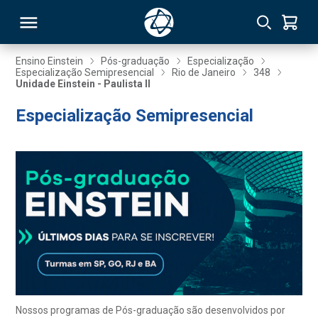
Ensino Einstein
Pós-graduação
Especialização
Especialização Semipresencial
Rio de Janeiro
348
Unidade Einstein - Paulista II
RSO
Especialização Semipresencial
TIVAS
S
IN
ONAL
 MBA
Nossos programas de Pós-graduação são desenvolvidos por
NTRO