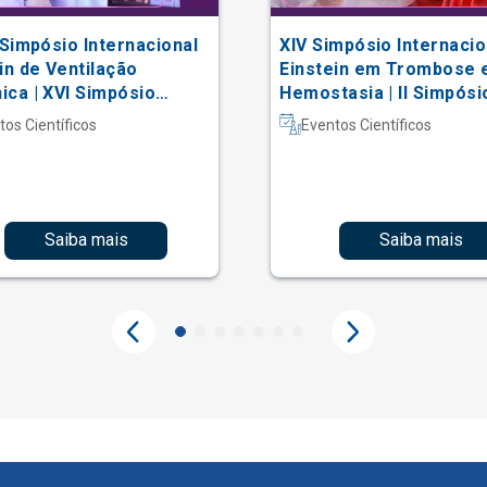
 Simpósio Internacional
XIV Simpósio Internacio
in de Ventilação
Einstein em Trombose 
ca | XVI Simpósio
Hemostasia | II Simpósi
acional Einstein de
Hematologia Laboratori
tos Científicos
Eventos Científicos
erapia em Terapia
iva
Saiba mais
Saiba mais