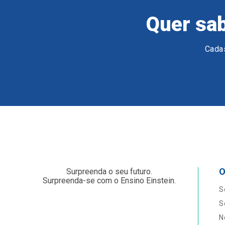
Quer sab
Cadas
O
Surpreenda o seu futuro.
Surpreenda-se com o Ensino Einstein.
S
S
N