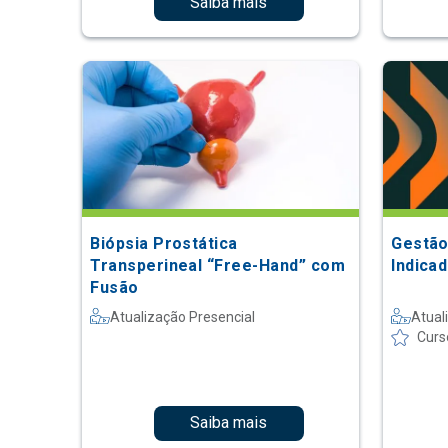
Saiba mais
Biópsia Prostática
Gestão
Transperineal “Free-Hand” com
Indica
Fusão
Atualização Presencial
Atual
Curs
Saiba mais