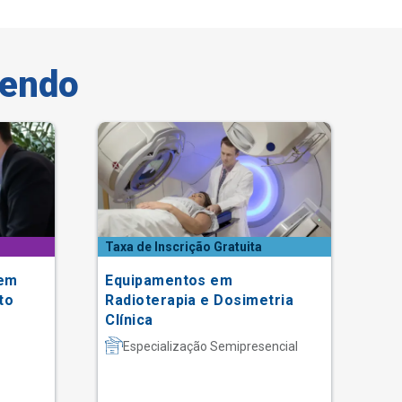
vendo
Taxa de Inscrição Gratuita
 em
Equipamentos em
Pó
to
Radioterapia e Dosimetria
Im
Clínica
An
Especialização Semipresencial