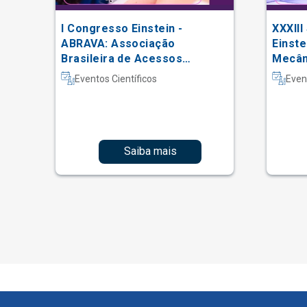
I Congresso Einstein -
XXXIII
 do
ABRAVA: Associação
Einste
Brasileira de Acessos
Mecâni
Vasculares
Intern
Eventos Científicos
Even
Fisiot
Intens
Saiba mais