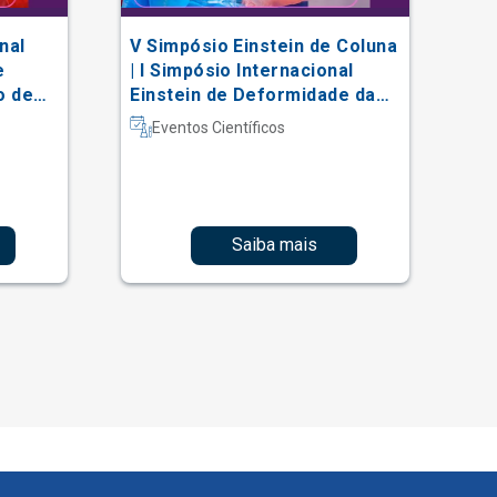
nal
V Simpósio Einstein de Coluna
AC
e
| I Simpósio Internacional
Vi
o de
Einstein de Deformidade da
al
Coluna e Técnicas Complexas
Eventos Científicos
Saiba mais