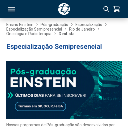
Ensino Einstein
Pós-graduação
Especialização
Especialização Semipresencial
Rio de Janeiro
Oncologia e Radioterapia
Dentista
RSO
Especialização Semipresencial
TIVAS
S
IN
ONAL
 MBA
Nossos programas de Pós-graduação são desenvolvidos por
NTRO