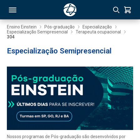
Ensino Einstein
Pós-graduação
Especialização
Especialização Semipresencial
Terapeuta ocupacional
304
RSO
Especialização Semipresencial
TIVAS
S
IN
ONAL
 MBA
Nossos programas de Pós-graduação são desenvolvidos por
NTRO