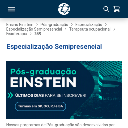
Ensino Einstein
Pós-graduação
Especialização
Especialização Semipresencial
Terapeuta ocupacional
Fisioterapia
259
RSO
Especialização Semipresencial
TIVAS
S
IN
ONAL
 MBA
Nossos programas de Pós-graduação são desenvolvidos por
NTRO