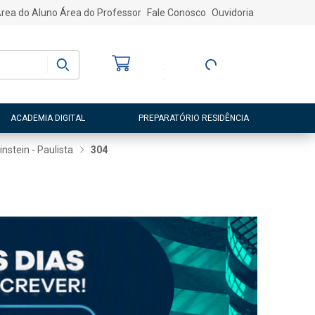
rea do Aluno
Área do Professor
Fale Conosco
Ouvidoria
Bem-vindo
(a)
Entre ou Cadastre-
se
ACADEMIA DIGITAL
PREPARATÓRIO RESIDÊNCIA
nstein - Paulista
304