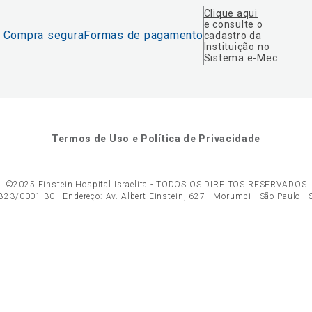
Clique aqui
e consulte o
Compra segura
Formas de pagamento
cadastro da
Instituição no
Sistema e-Mec
Termos de Uso e Política de Privacidade
©2025 Einstein Hospital Israelita -
TODOS OS DIREITOS RESERVADOS
23/0001-30 - Endereço: Av. Albert Einstein, 627 - Morumbi - São Paulo -