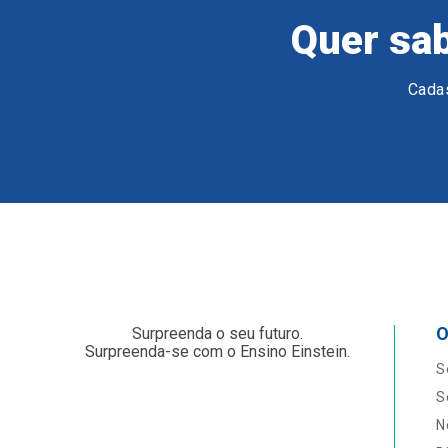
Quer sab
Cadas
O
Surpreenda o seu futuro.
Surpreenda-se com o Ensino Einstein.
S
S
N