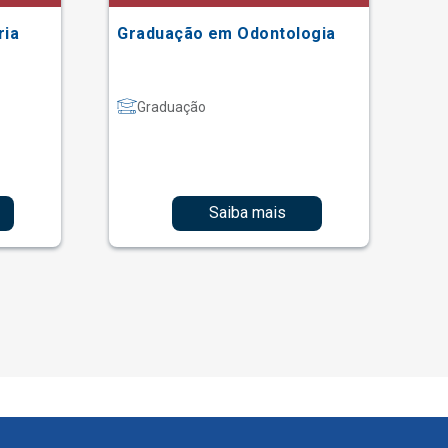
ria
Graduação em Odontologia
Gr
Graduação
Saiba mais