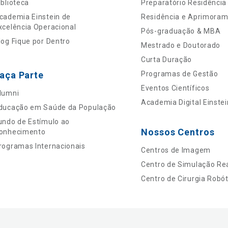
iblioteca
Preparatório Residência
cademia Einstein de
Residência e Aprimora
xcelência Operacional
Pós-graduação & MBA
log Fique por Dentro
Mestrado e Doutorado
Curta Duração
aça Parte
Programas de Gestão
Eventos Científicos
lumni
Academia Digital Einstei
ducação em Saúde da População
undo de Estímulo ao
Nossos Centros
onhecimento
rogramas Internacionais
Centros de Imagem
Centro de Simulação Rea
Centro de Cirurgia Robót