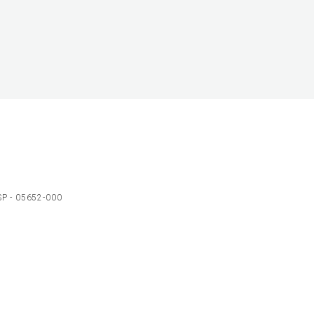
 SP - 05652-000
Ol
C