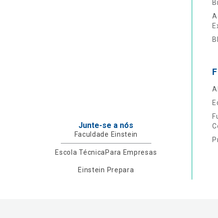
B
A
E
B
F
A
E
F
Junte-se a nós
C
Faculdade Einstein
P
Escola Técnica
Para Empresas
Einstein Prepara