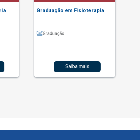
ria
Graduação em Fisioterapia
Gr
Graduação
Saiba mais