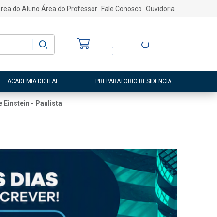
rea do Aluno
Área do Professor
Fale Conosco
Ouvidoria
Bem-vindo
(a)
Entre ou Cadastre-
se
ACADEMIA DIGITAL
PREPARATÓRIO RESIDÊNCIA
 Einstein - Paulista