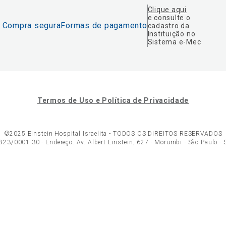
Clique aqui
e consulte o
Compra segura
Formas de pagamento
cadastro da
Instituição no
Sistema e-Mec
Termos de Uso e Política de Privacidade
©2025 Einstein Hospital Israelita -
TODOS OS DIREITOS RESERVADOS
23/0001-30 - Endereço: Av. Albert Einstein, 627 - Morumbi - São Paulo -