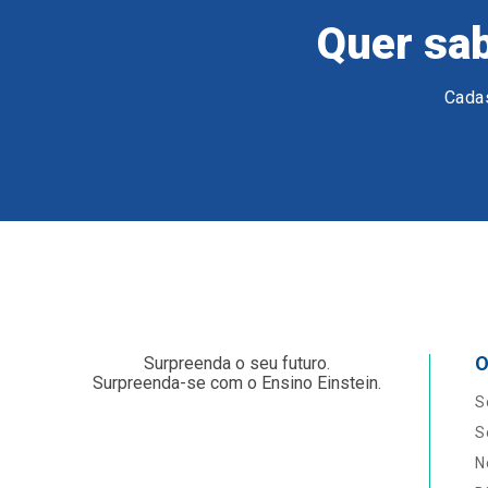
Quer sab
Cadas
O
Surpreenda o seu futuro.
Surpreenda-se com o Ensino Einstein.
S
S
N