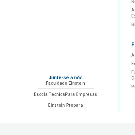
B
A
E
B
F
A
E
F
Junte-se a nós
C
Faculdade Einstein
P
Escola Técnica
Para Empresas
Einstein Prepara