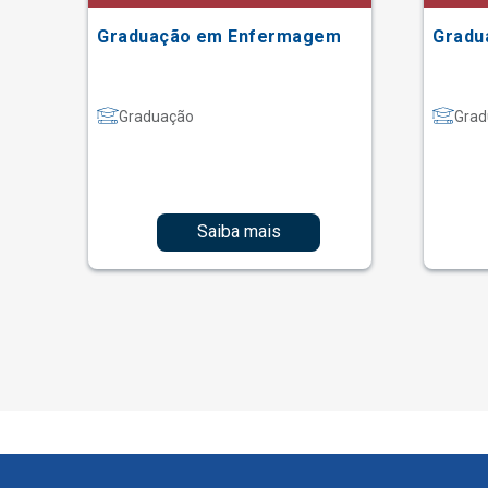
ão
Graduação em Enfermagem
Gradu
Graduação
Grad
Saiba mais