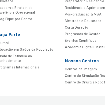
iblioteca
Preparatório Residência
cademia Einstein de
Residência e Aprimora
xcelência Operacional
Pós-graduação & MBA
log Fique por Dentro
Mestrado e Doutorado
Curta Duração
aça Parte
Programas de Gestão
Eventos Científicos
lumni
Academia Digital Einstei
ducação em Saúde da População
undo de Estímulo ao
Nossos Centros
onhecimento
rogramas Internacionais
Centros de Imagem
Centro de Simulação Rea
Centro de Cirurgia Robót