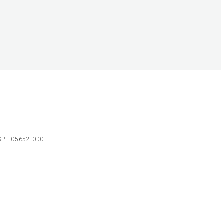
 SP - 05652-000
Ol
C