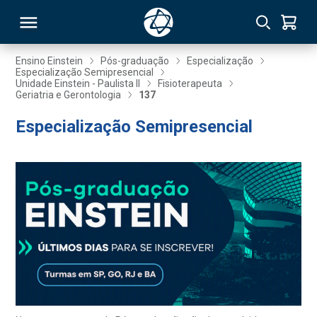
Ensino Einstein
Pós-graduação
Especialização
Especialização Semipresencial
Unidade Einstein - Paulista II
Fisioterapeuta
RSO
Geriatria e Gerontologia
137
Especialização Semipresencial
TIVAS
S
IN
ONAL
 MBA
NTRO