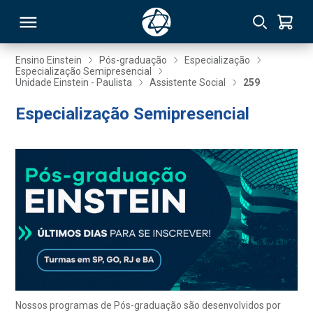
Ensino Einstein
Pós-graduação
Especialização
Especialização Semipresencial
Unidade Einstein - Paulista
Assistente Social
259
RSO
Especialização Semipresencial
TIVAS
S
IN
ONAL
 MBA
Nossos programas de Pós-graduação são desenvolvidos por
NTRO