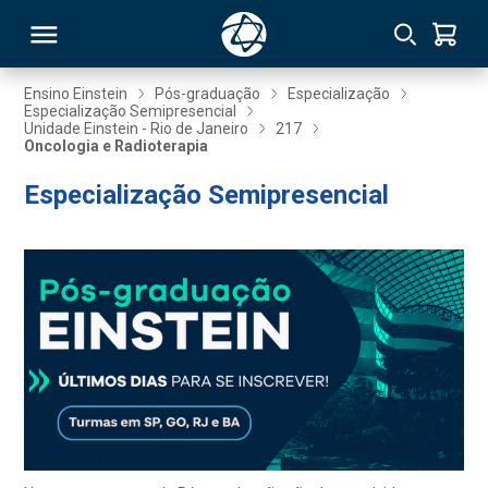
Ensino Einstein
Pós-graduação
Especialização
Especialização Semipresencial
Unidade Einstein - Rio de Janeiro
217
RSO
Oncologia e Radioterapia
Especialização Semipresencial
TIVAS
S
IN
ONAL
 MBA
NTRO