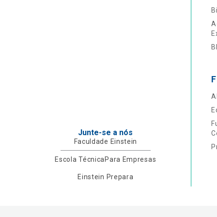
B
A
E
B
F
A
E
F
Junte-se a nós
C
Faculdade Einstein
P
Escola Técnica
Para Empresas
Einstein Prepara