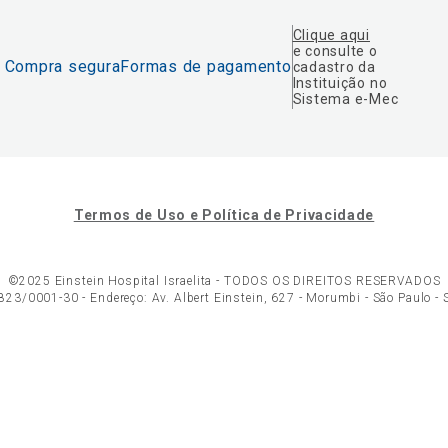
Clique aqui
e consulte o
Compra segura
Formas de pagamento
cadastro da
Instituição no
Sistema e-Mec
Termos de Uso e Política de Privacidade
©2025 Einstein Hospital Israelita -
TODOS OS DIREITOS RESERVADOS
23/0001-30 - Endereço: Av. Albert Einstein, 627 - Morumbi - São Paulo -