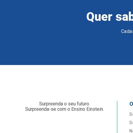
Quer sab
Cadas
O
Surpreenda o seu futuro.
Surpreenda-se com o Ensino Einstein.
S
S
N