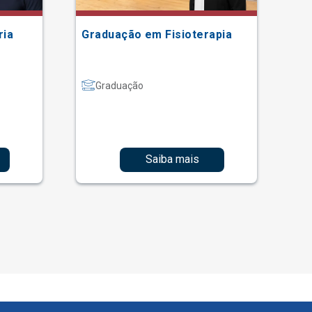
ria
Graduação em Fisioterapia
Gr
Graduação
Saiba mais