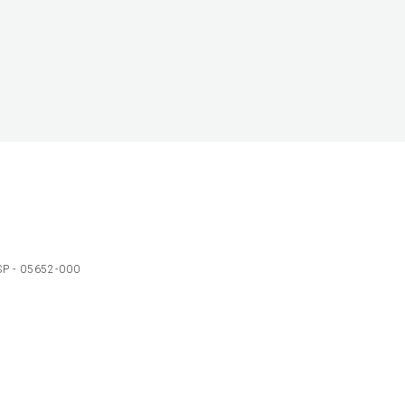
 SP - 05652-000
Ol