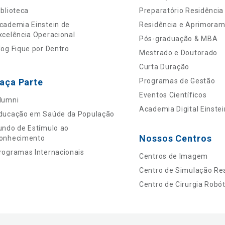
iblioteca
Preparatório Residência
cademia Einstein de
Residência e Aprimora
xcelência Operacional
Pós-graduação & MBA
log Fique por Dentro
Mestrado e Doutorado
Curta Duração
aça Parte
Programas de Gestão
Eventos Científicos
lumni
Academia Digital Einstei
ducação em Saúde da População
undo de Estímulo ao
Nossos Centros
onhecimento
rogramas Internacionais
Centros de Imagem
Centro de Simulação Rea
Centro de Cirurgia Robót