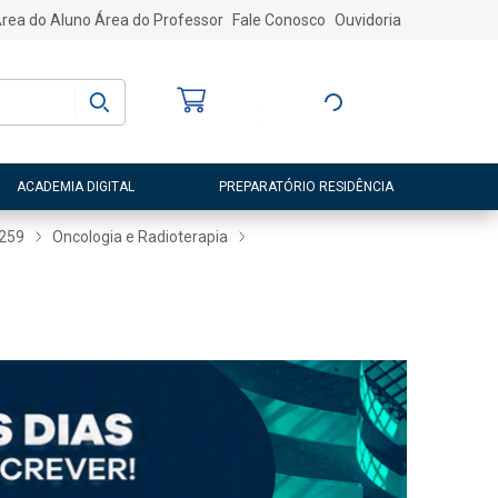
rea do Aluno
Área do Professor
Fale Conosco
Ouvidoria
Bem-vindo
(a)
Entre ou Cadastre-
se
ACADEMIA DIGITAL
PREPARATÓRIO RESIDÊNCIA
259
Oncologia e Radioterapia