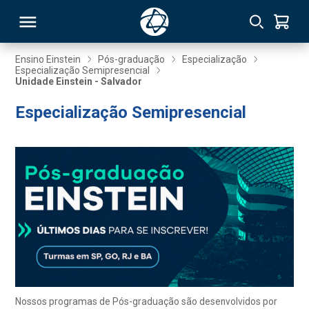
Ensino Einstein
Pós-graduação
Especialização
Especialização Semipresencial
Unidade Einstein - Salvador
RSO
Especialização Semipresencial
TIVAS
S
IN
ONAL
 MBA
Nossos programas de Pós-graduação são desenvolvidos por
NTRO