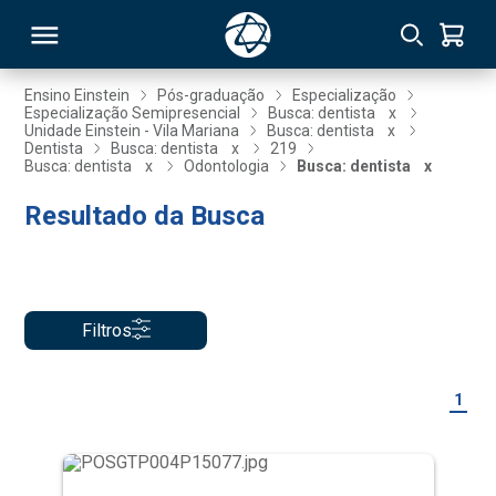
Ensino Einstein
Pós-graduação
Especialização
Especialização Semipresencial
Busca: dentista
x
Unidade Einstein - Vila Mariana
Busca: dentista
x
RSO
Dentista
Busca: dentista
x
219
Busca: dentista
x
Odontologia
Busca: dentista
x
Resultado da Busca
TIVAS
S
IN
ONAL
Filtros
 MBA
1
NTRO