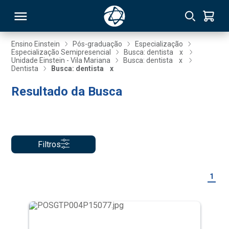
Ensino Einstein
Pós-graduação
Especialização
Especialização Semipresencial
Busca: dentista
x
Unidade Einstein - Vila Mariana
Busca: dentista
x
RSO
Dentista
Busca: dentista
x
Resultado da Busca
TIVAS
S
IN
ONAL
Filtros
1
 MBA
NTRO