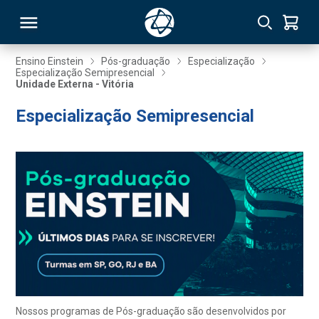
Ensino Einstein
Pós-graduação
Especialização
Especialização Semipresencial
Unidade Externa - Vitória
RSO
Especialização Semipresencial
TIVAS
S
IN
ONAL
 MBA
Nossos programas de Pós-graduação são desenvolvidos por
NTRO