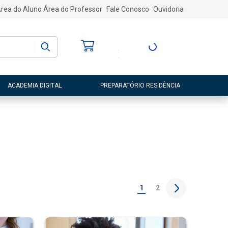
rea do Aluno
Área do Professor
Fale Conosco
Ouvidoria
Bem-vindo
(a)
Entre ou Cadastre-
se
ACADEMIA DIGITAL
PREPARATÓRIO RESIDÊNCIA
1
2