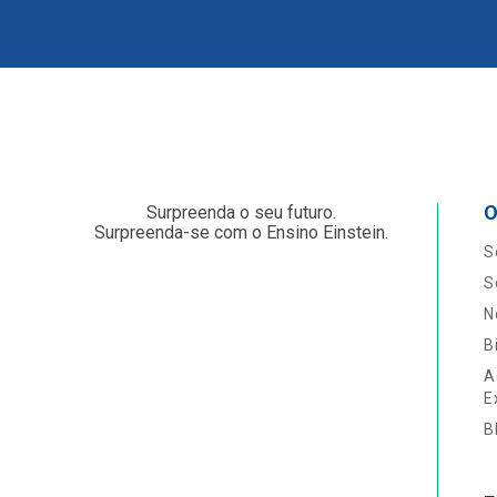
O
Surpreenda o seu futuro.
Surpreenda-se com o Ensino Einstein.
S
S
N
B
A
E
B