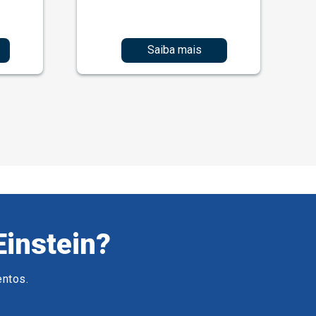
Saiba mais
Einstein?
entos.