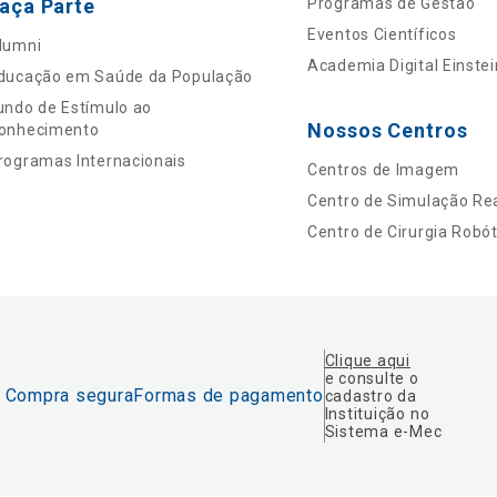
aça Parte
Programas de Gestão
Eventos Científicos
lumni
Academia Digital Einstei
ducação em Saúde da População
undo de Estímulo ao
Nossos Centros
onhecimento
rogramas Internacionais
Centros de Imagem
Centro de Simulação Rea
Centro de Cirurgia Robót
Clique aqui
e consulte o
Compra segura
Formas de pagamento
cadastro da
Instituição no
Sistema e-Mec