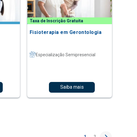
Taxa de Inscrição Gratuita
Fisioterapia em Gerontologia
Especialização Semipresencial
Saiba mais
1
2