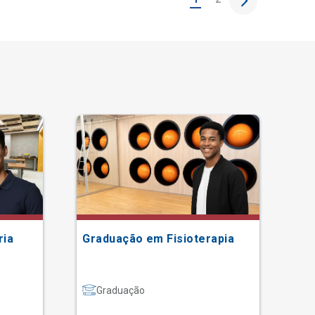
ria
Graduação em Fisioterapia
Gr
Graduação