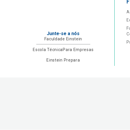
F
A
E
F
Junte-se a nós
C
Faculdade Einstein
P
Escola Técnica
Para Empresas
Einstein Prepara