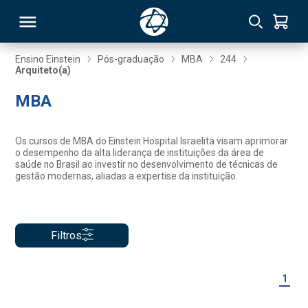
Ensino Einstein
Pós-graduação
MBA
244
Arquiteto(a)
RSO
MBA
TIVAS
Os cursos de MBA do Einstein Hospital Israelita visam aprimorar
o desempenho da alta liderança de instituições da área de
S
IN
saúde no Brasil ao investir no desenvolvimento de técnicas de
gestão modernas, aliadas a expertise da instituição.
ONAL
Filtros
 MBA
1
NTRO