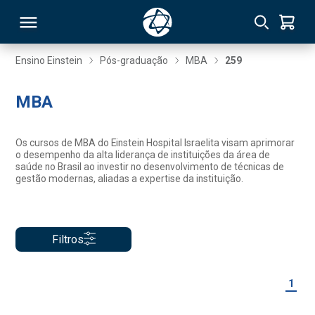
Ensino Einstein
Pós-graduação
MBA
259
RSO
MBA
TIVAS
Os cursos de MBA do Einstein Hospital Israelita visam aprimorar
o desempenho da alta liderança de instituições da área de
S
IN
saúde no Brasil ao investir no desenvolvimento de técnicas de
gestão modernas, aliadas a expertise da instituição.
ONAL
Filtros
 MBA
1
NTRO