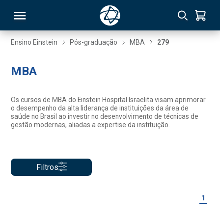
Ensino Einstein
Pós-graduação
MBA
279
RSO
MBA
TIVAS
Os cursos de MBA do Einstein Hospital Israelita visam aprimorar
o desempenho da alta liderança de instituições da área de
S
IN
saúde no Brasil ao investir no desenvolvimento de técnicas de
gestão modernas, aliadas a expertise da instituição.
ONAL
Filtros
 MBA
1
NTRO