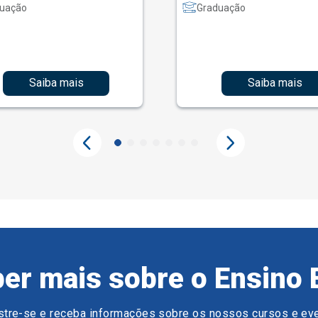
uação
Graduação
Saiba mais
Saiba mais
er mais sobre o Ensino 
tre-se e receba informações sobre os nossos cursos e ev