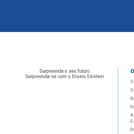
O
Surpreenda o seu futuro.
Surpreenda-se com o Ensino Einstein.
S
S
N
B
A
E
B