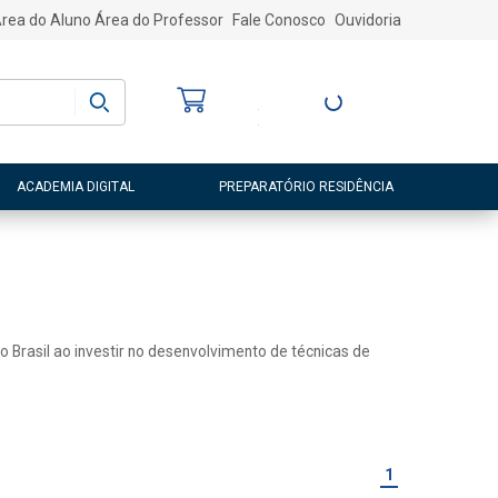
rea do Aluno
Área do Professor
Fale Conosco
Ouvidoria
Bem-vindo
(a)
Entre ou Cadastre-
se
ACADEMIA DIGITAL
PREPARATÓRIO RESIDÊNCIA
o Brasil ao investir no desenvolvimento de técnicas de
1