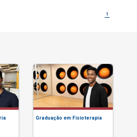
1
ria
Graduação em Fisioterapia
Gr