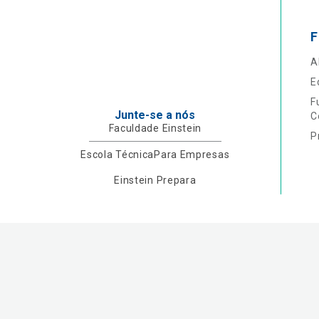
F
A
E
F
Junte-se a nós
C
Faculdade Einstein
P
Escola Técnica
Para Empresas
Einstein Prepara