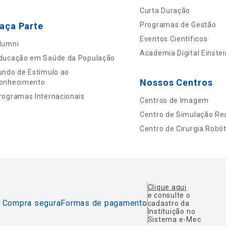
Curta Duração
aça Parte
Programas de Gestão
Eventos Científicos
lumni
Academia Digital Einstei
ducação em Saúde da População
undo de Estímulo ao
Nossos Centros
onhecimento
rogramas Internacionais
Centros de Imagem
Centro de Simulação Rea
Centro de Cirurgia Robót
Clique aqui
e consulte o
Compra segura
Formas de pagamento
cadastro da
Instituição no
Sistema e-Mec