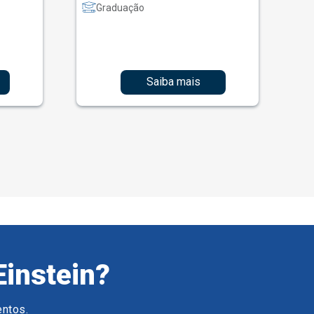
Graduação
Saiba mais
Einstein?
entos.