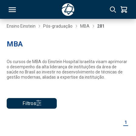
Ensino Einstein
Pós-graduação
MBA
281
RSO
MBA
TIVAS
Os cursos de MBA do Einstein Hospital Israelita visam aprimorar
o desempenho da alta liderança de instituições da área de
S
IN
saúde no Brasil ao investir no desenvolvimento de técnicas de
gestão modernas, aliadas a expertise da instituição.
ONAL
Filtros
 MBA
1
NTRO