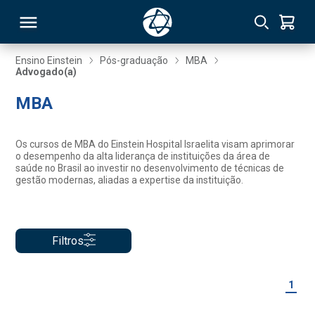
Ensino Einstein
Pós-graduação
MBA
Advogado(a)
RSO
MBA
TIVAS
Os cursos de MBA do Einstein Hospital Israelita visam aprimorar
o desempenho da alta liderança de instituições da área de
S
IN
saúde no Brasil ao investir no desenvolvimento de técnicas de
gestão modernas, aliadas a expertise da instituição.
ONAL
Filtros
 MBA
1
NTRO