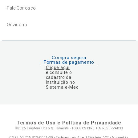
Fale Conosco
Ouvidoria
Compra segura
Formas de pagamento
Clique aqui
e consulte o
cadastro da
Instituição no
Sistema e-Mec
Termos de Uso e Política de Privacidade
©2025 Einstein Hospital Israelita -
TODOS OS DIREITOS RESERVADOS
CNPJ: 60.765.823/0001-30 - Endereço: Av. Albert Einstein, 627 - Morumbi -