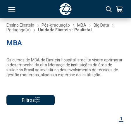
Ensino Einstein
Pós-graduação
MBA
Big Data
Pedagogo(a)
Unidade Einstein - Paulista II
RSO
MBA
TIVAS
Os cursos de MBA do Einstein Hospital Israelita visam aprimorar
o desempenho da alta liderança de instituições da área de
S
IN
saúde no Brasil ao investir no desenvolvimento de técnicas de
gestão modernas, aliadas a expertise da instituição.
ONAL
Filtros
 MBA
1
NTRO