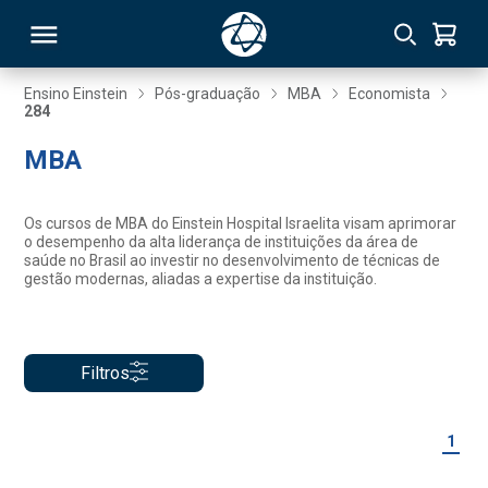
Ensino Einstein
Pós-graduação
MBA
Economista
284
RSO
MBA
TIVAS
Os cursos de MBA do Einstein Hospital Israelita visam aprimorar
o desempenho da alta liderança de instituições da área de
S
IN
saúde no Brasil ao investir no desenvolvimento de técnicas de
gestão modernas, aliadas a expertise da instituição.
ONAL
Filtros
 MBA
1
NTRO