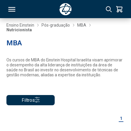
Ensino Einstein
Pós-graduação
MBA
Nutricionista
RSO
MBA
TIVAS
Os cursos de MBA do Einstein Hospital Israelita visam aprimorar
o desempenho da alta liderança de instituições da área de
S
IN
saúde no Brasil ao investir no desenvolvimento de técnicas de
gestão modernas, aliadas a expertise da instituição.
ONAL
Filtros
 MBA
1
NTRO