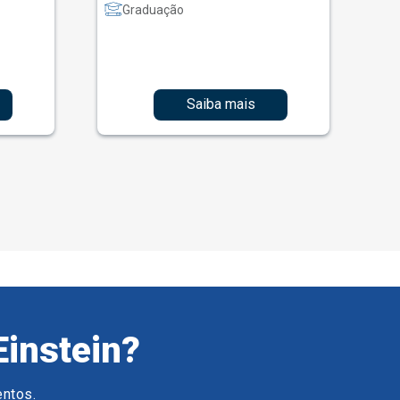
Graduação
Saiba mais
Einstein?
entos.