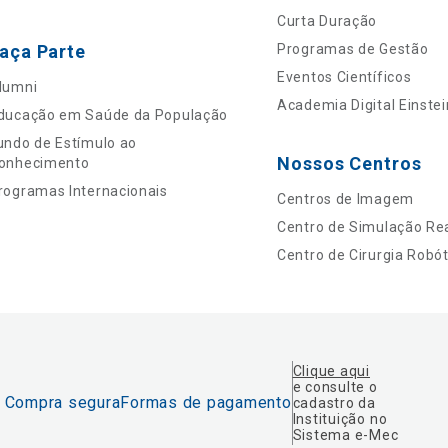
Curta Duração
aça Parte
Programas de Gestão
Eventos Científicos
lumni
Academia Digital Einstei
ducação em Saúde da População
undo de Estímulo ao
Nossos Centros
onhecimento
rogramas Internacionais
Centros de Imagem
Centro de Simulação Rea
Centro de Cirurgia Robót
Clique aqui
e consulte o
Compra segura
Formas de pagamento
cadastro da
Instituição no
Sistema e-Mec