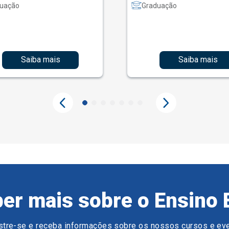
uação
Graduação
Saiba mais
Saiba mais
er mais sobre o Ensino 
tre-se e receba informações sobre os nossos cursos e ev