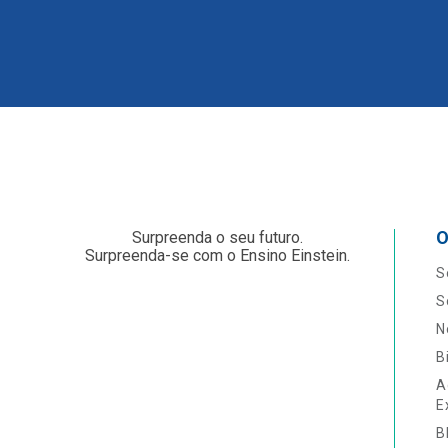
O
Surpreenda o seu futuro.
Surpreenda-se com o Ensino Einstein.
S
S
N
B
A
E
B