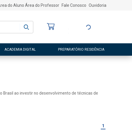
rea do Aluno
Área do Professor
Fale Conosco
Ouvidoria
Bem-vindo
(a)
Entre ou Cadastre-
se
ACADEMIA DIGITAL
PREPARATÓRIO RESIDÊNCIA
o Brasil ao investir no desenvolvimento de técnicas de
1