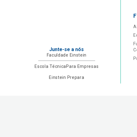
F
A
E
F
Junte-se a nós
C
Faculdade Einstein
P
Escola Técnica
Para Empresas
Einstein Prepara