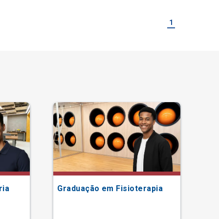
1
ria
Graduação em Fisioterapia
Gr