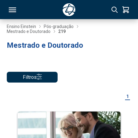
Ensino Einstein
Pós-graduação
Mestrado e Doutorado
219
RSO
Mestrado e Doutorado
TIVAS
S
IN
Filtros
ONAL
1
 MBA
NTRO