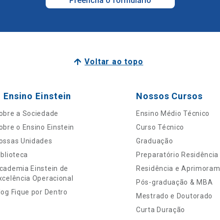
Preencha o formulário
Voltar ao topo
 Ensino Einstein
Nossos Cursos
obre a Sociedade
Ensino Médio Técnico
obre o Ensino Einstein
Curso Técnico
ossas Unidades
Graduação
iblioteca
Preparatório Residência
cademia Einstein de
Residência e Aprimora
xcelência Operacional
Pós-graduação & MBA
log Fique por Dentro
Mestrado e Doutorado
Curta Duração