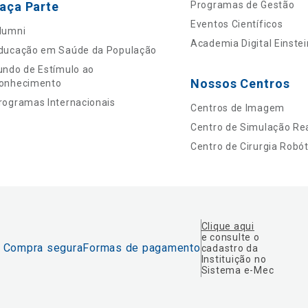
aça Parte
Programas de Gestão
Eventos Científicos
lumni
Academia Digital Einstei
ducação em Saúde da População
undo de Estímulo ao
Nossos Centros
onhecimento
rogramas Internacionais
Centros de Imagem
Centro de Simulação Rea
Centro de Cirurgia Robót
Clique aqui
e consulte o
Compra segura
Formas de pagamento
cadastro da
Instituição no
Sistema e-Mec