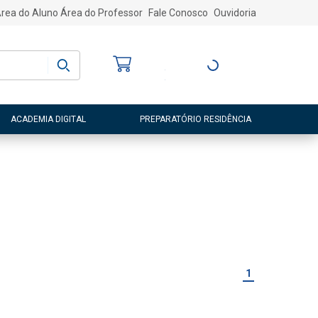
rea do Aluno
Área do Professor
Fale Conosco
Ouvidoria
Bem-vindo
(a)
Entre ou Cadastre-
se
ACADEMIA DIGITAL
PREPARATÓRIO RESIDÊNCIA
1