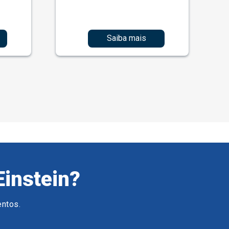
Saiba mais
Einstein?
entos.