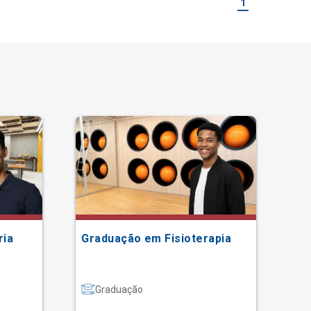
1
ria
Graduação em Fisioterapia
Gr
Graduação