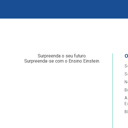
O
Surpreenda o seu futuro.
Surpreenda-se com o Ensino Einstein.
S
S
N
B
A
E
B