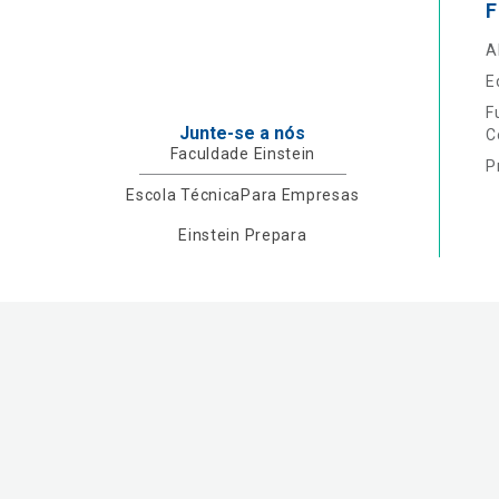
F
A
E
F
Junte-se a nós
C
Faculdade Einstein
P
Escola Técnica
Para Empresas
Einstein Prepara