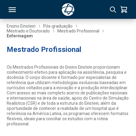
Ensino Einstein
Pós-graduação
Mestrado e Doutorado
Mestrado Profissional
Enfermagem
RSO
Mestrado Profissional
TIVAS
Os Mestrados Profissionais do Ensino Einstein proporcionam
S
IN
conhecimento efetivo para aplicação na assistência, pesquisa e
docência. O corpo docente é formado por especialistas de
referência que utilizam metodologias exclusivas baseadas em
ONAL
currículos voltados para a inovação e a produção interdisciplinar.
Com acesso ao mais completo acervo de publicações nacionais
e internacionais na área de saúde, apoio do Centro de Simulação
Realística (CSR) e de toda a estrutura do Einstein, além da
oportunidade de conhecer a realidade de um hospital que é
 MBA
referência na América Latina, os programas oferecem formatos
flexíveis, ideais para conciliar os estudos com a rotina
profissional.
NTRO